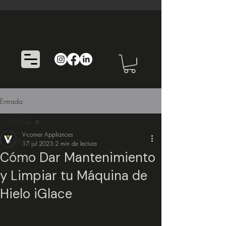
Entrada
All Posts
V-comer Appliances
All Posts
17 jul 2023
2 min de lectura
Cómo Dar Mantenimiento
Kamado
y Limpiar tu Máquina de
Hielo iGlace