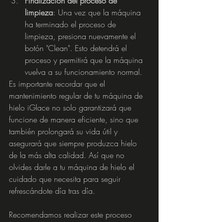
Finalización del proceso de 
limpieza
: Una vez que la máquina 
ha terminado el proceso de 
limpieza, presiona nuevamente el 
botón "Clean". Esto detendrá el 
proceso y permitirá que la máquina 
vuelva a su funcionamiento normal.
Es importante recordar que el 
mantenimiento regular de tu máquina de 
hielo iGlace no solo garantizará que 
funcione de manera eficiente, sino que 
también prolongará su vida útil y 
asegurará que siempre produzca hielo 
de la más alta calidad. Así que no 
olvides darle a tu máquina de hielo el 
cuidado que necesita para seguir 
refrescándote día tras día.
Recomendamos realizar este proceso 