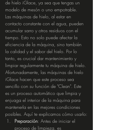
de hielo iGlace, ya sea que tengas un 
modelo de mesón o uno empotrable.
Las máquinas de hielo, al estar en 
contacto constante con el agua, pueden 
acumular sarro y otros residuos con el 
tiempo. Esto no solo puede afectar la 
eficiencia de la máquina, sino también 
la calidad y el sabor del hielo. Por lo 
tanto, es crucial dar mantenimiento y 
limpiar regularmente tu máquina de hielo.
Afortunadamente, las máquinas de hielo 
iGlace hacen que este proceso sea 
sencillo con su función de "Clean". Este 
es un proceso automático que limpia y 
enjuaga el interior de la máquina para 
mantenerla en las mejores condiciones 
posibles. Aquí te explicamos cómo usarlo:
Preparación
: Antes de iniciar el 
proceso de limpieza, es 