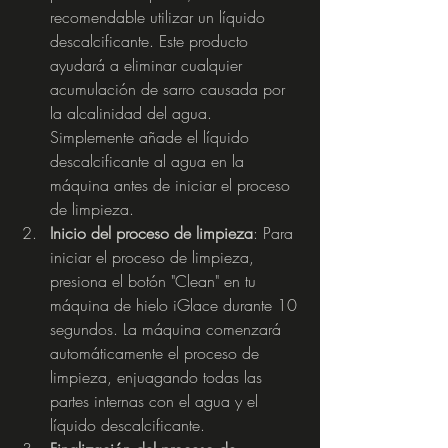
recomendable utilizar un líquido 
descalcificante. Este producto 
ayudará a eliminar cualquier 
acumulación de sarro causada por 
la alcalinidad del agua. 
Simplemente añade el líquido 
descalcificante al agua en la 
máquina antes de iniciar el proceso 
de limpieza.
Inicio del proceso de limpieza
: Para 
iniciar el proceso de limpieza, 
presiona el botón "Clean" en tu 
máquina de hielo iGlace durante 10 
segundos. La máquina comenzará 
automáticamente el proceso de 
limpieza, enjuagando todas las 
partes internas con el agua y el 
líquido descalcificante.