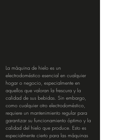
La máquina de hielo es un 
electrodoméstico esencial en cualquier 
hogar o negocio, especialmente en 
aquellos que valoran la frescura y la 
calidad de sus bebidas. Sin embargo, 
como cualquier otro electrodoméstico, 
requiere un mantenimiento regular para 
garantizar su funcionamiento óptimo y la 
calidad del hielo que produce. Esto es 
especialmente cierto para las máquinas 